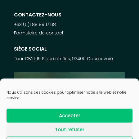
CONTACTEZ-NOUS
+33 (0)1 88 89 17 68
Formulaire de contact
SIÈGE SOCIAL
Tour CB21, 16 Place de l’Iris, 92400 Courbevoie
En savoir plus sur
Nous utilisons des cookies pour optimiser notre site web et notre
nos expertises
service.
Accepter
| © 2026 Astek Group |
Mentions légales
|
Politique de
Tout refuser
confidentialité
|