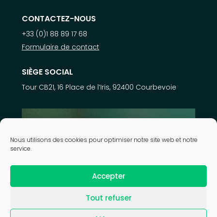
CONTACTEZ-NOUS
+33 (0)1 88 89 17 68
Formulaire de contact
SIÈGE SOCIAL
Tour CB21, 16 Place de l’Iris, 92400 Courbevoie
En savoir plus sur
Nous utilisons des cookies pour optimiser notre site web et notre
nos expertises
service.
Accepter
| © 2026 Astek Group |
Mentions légales
|
Politique de
Tout refuser
confidentialité
|