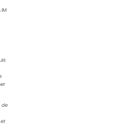
 IM
uis
e
ner
t de
 et