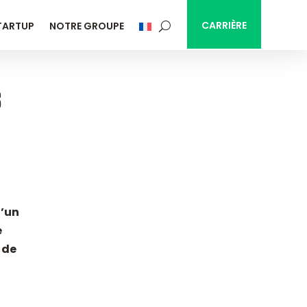
CARRIÈRE
TARTUP
NOTRE GROUPE
S
d’un
e
 de