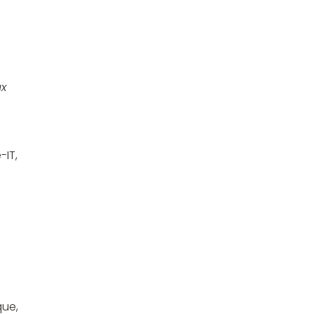
ux
-IT,
que,