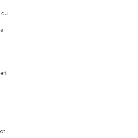
, au
re
ert
dot