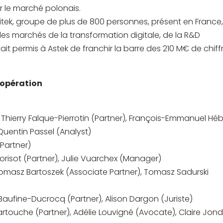
ur le marché polonais.
ntitek, groupe de plus de 800 personnes, présent en France
es marchés de la transformation digitale, de la R&D
ait permis à Astek de franchir la barre des 210 M€ de chiff
l’opération
, Thierry Falque-Pierrotin (Partner), François-Emmanuel Héb
Quentin Passel (Analyst)
(Partner)
orisot (Partner), Julie Vuarchex (Manager)
Tomasz Bartoszek (Associate Partner), Tomasz Sadurski
 Baufine-Ducrocq (Partner), Alison Dargon (Juriste)
Partouche (Partner), Adélie Louvigné (Avocate), Claire Jon