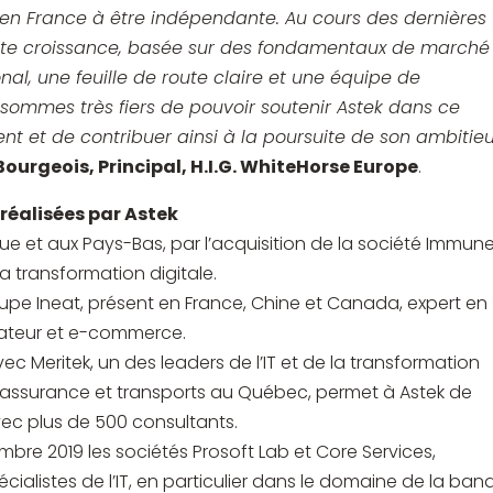
 en France à être indépendante. Au cours des dernières
forte croissance, basée sur des fondamentaux de marché
nal, une feuille de route claire et une équipe de
ommes très fiers de pouvoir soutenir Astek dans ce
 et de contribuer ainsi à la poursuite de son ambitie
ourgeois, Principal, H.I.G. WhiteHorse Europe
.
 réalisées par Astek
ique et aux Pays-Bas, par l’acquisition de la société Immune
 la transformation digitale.
upe Ineat, présent en France, Chine et Canada, expert en
isateur et e-commerce.
 Meritek, un des leaders de l’IT et de la transformation
, assurance et transports au Québec, permet à Astek de
ec plus de 500 consultants.
bre 2019 les sociétés Prosoft Lab et Core Services,
ialistes de l’IT, en particulier dans le domaine de la ban