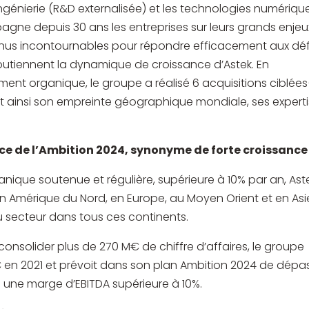
ngénierie (R&D externalisée) et les technologies numériqu
gne depuis 30 ans les entreprises sur leurs grands enjeu
nus incontournables pour répondre efficacement aux déf
soutiennent la dynamique de croissance d’Astek. En
t organique, le groupe a réalisé 6 acquisitions ciblées
nt ainsi son empreinte géographique mondiale, ses expert
e de l’Ambition 2024, synonyme de forte croissance
ique soutenue et régulière, supérieure à 10% par an, Ast
Amérique du Nord, en Europe, au Moyen Orient et en Asi
u secteur dans tous ces continents.
nsolider plus de 270 M€ de chiffre d’affaires, le groupe
€ en 2021 et prévoit dans son plan Ambition 2024 de dépa
 une marge d’EBITDA supérieure à 10%.