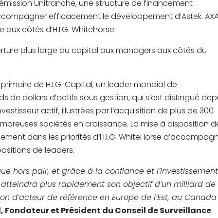
e émission Unitranche, une structure de financement
r accompagner efficacement le développement d’Astek. AXA
e aux côtés d’H.I.G. Whitehorse.
rture plus large du capital aux managers aux côtés du
primaire de H.I.G. Capital, un leader mondial de
rds de dollars d’actifs sous gestion, qui s’est distingué dep
vestisseur actif, illustrées par l’acquisition de plus de 300
ombreuses sociétés en croissance. La mise à disposition d
inement dans les priorités d’H.I.G. WhiteHorse d’accompag
ositions de leaders.
 hors pair, et grâce à la confiance et l’investissemen
 atteindra plus rapidement son objectif d’un milliard de
ition d’acteur de référence en Europe de l’Est, au Canada
 Fondateur et Président du Conseil de Surveillance