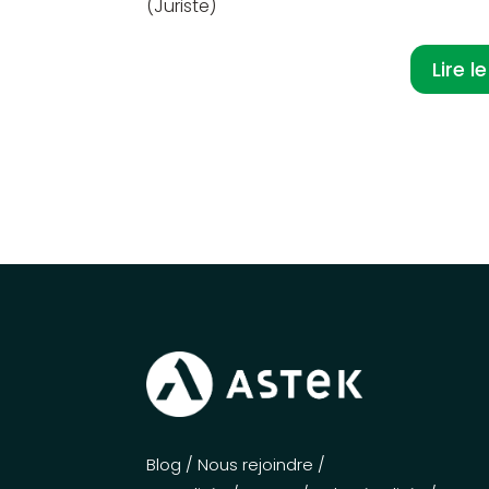
(Juriste)
Lire 
Blog
/
Nous rejoindre
/